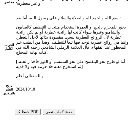
مختصر
أو غير معطرة؟
بسم الله والحمد لله والصلاة والسلام على رسول الله، أما بعد:
يجوز للمحرم بالحج أو العمرة استخدام منتجات التنظيف كالصابون
والشامبو وغيرها سواء كانت لها رائحة عطرية أو لم يكن رائحة
عطرية لأن الروائح العطرية ليست مقصودة بذاتها لأجل التعطر،
وإنما هي روائح عطرية توجد فيها تبعاً للتنظيف ،وهذا من الطيب غير
الجواب
المحظور عند الفقهاء، قال العلامة الرملي الشافعي رحمه الله في
الكامل
كتابه نهاية المحتاج:
[أما لو طرح نحو البنفسج على نحو السمسم أو اللوز فأخذ رائحته،
ثم استخرج دهنه فلا حرمة فيه ولا فدية].
والله تعالى أعلم.
تاريخ
2024/10/18
النشر
بالميلادي
حفظ كملف نصي
حفظ كـ PDF