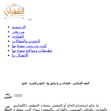
الرئيسية
من نحن
الفتاوى
البحوث والمقالات
كتب ودروس ينصح بها
تطبيقات ومواقع ينصح بها
الاتصال بنا
الفقه الإسلامي - العبادات و ما يلحق بها - الحج و العمرة - الحج
رقم
13232
الفتوى
ما حكم استخدام الحاج أو المعتمر منتجات التنظيف (كالشامبو
نص
والصابون والواقي الشمسي والفازلين والمعقم) سواء كانت معطرة
السؤال